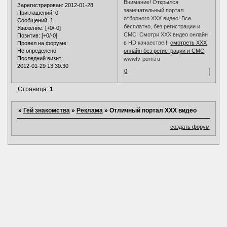
Внимание! Открылся
Зарегистрирован
: 2012-01-28
замечательный портал
Приглашений:
0
отборного ХХХ видео! Все
Сообщений:
1
бесплатно, без регистрации и
Уважение:
[+0/-0]
СМС! Смотри ХХХ видео онлайн
Позитив:
[+0/-0]
в HD качаестве!!!
смотреть ХХХ
Провел на форуме:
Не определено
онлайн без регистрации и СМС
Последний визит:
wwwtv-porn.ru
2012-01-29 13:30:30
0
Страница:
1
»
Гей знакомства
»
Реклама
»
Отличный портал ХХХ видео
создать форум