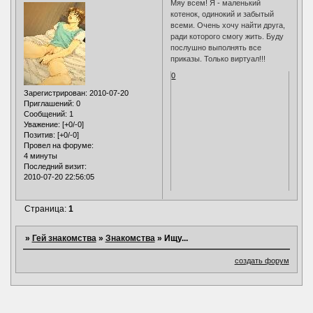
Мяу всем! Я - маленький
котенок, одинокий и забытый
всеми. Очень хочу найти друга,
ради которого смогу жить. Буду
послушно выполнять все
приказы. Только виртуал!!!
0
Зарегистрирован
: 2010-07-20
Приглашений:
0
Сообщений:
1
Уважение:
[+0/-0]
Позитив:
[+0/-0]
Провел на форуме:
4 минуты
Последний визит:
2010-07-20 22:56:05
Страница:
1
»
Гей знакомства
»
Знакомства
»
Ищу...
создать форум